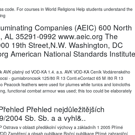
s code. For courses in World Religions Help students understand the
ging
Illuminating Companies (AEIC) 600 North
m, AL 35291-0992 www.aeic.org The
900 19th Street,N.W. Washington, DC
g American National Standards Institut
k AVK platný od VOD-KA 1.4. a.s. AVK VOD-KA Ceník Vodárenského
kocsi - gumiabroncsok 125/80 R 13 Conti.eContact 65 M /80 R 13
 Peacock feathers were used for plumes while tunics and loincloths
ting, functional combat armour was used; this too could be elaborately
řehled Přehled nejdůležitějších
9/2004 Sb. Sb. a a vyhl&..
 Ostrava v oblasti předškolní výchovy a základníh 1 2005 Přímé
VOD Zaměření a obsah publikace Roční publikace Přímé zahraniční