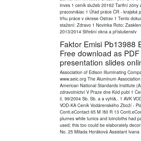
inves 1 ceník služeb 20162 Tarifní zón
pracovn&iac 1 Úřad práce ČR - krajská 
trhu práce v okrese Ostrav 1 Tento doku
stažení: Zdravo 1 Novinka Roto: Zasklen
2013/2014 Střešní okna a příslušenstv
Faktor Emisi Pb13988 
Free download as PDF Fil
presentation slides onl
Association of Edison Illuminating Com
www.aeic.org The Aluminum Association
American National Standards Institute (A
zdravotnictví V Praze dne Kód publ 1 Če
č. 99/2004 Sb. Sb. a a vyhl&.. 1 AVK V
VOD-KA Ceník Vodárenského Zboží - Pla
Conti.eContact 65 M /80 R 13 Conti.eCo
plumes while tunics and loincloths had pa
used; this too could be elaborately deco
No. 25 Milada Horáková Assistant Ivana