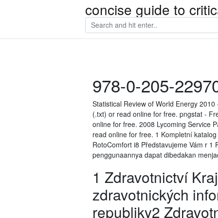
concise guide to crit
978-0-205-22970
Statistical Review of World Energy 2010 
(.txt) or read online for free. pngstat - 
online for free. 2008 Lycoming Service Par
read online for free. 1 Kompletní katalo
RotoComfort i8 Představujeme Vám r 1 P
penggunaannya dapat dibedakan menjad
1 Zdravotnictví Kr
zdravotnických info
republiky2 Zdravotn