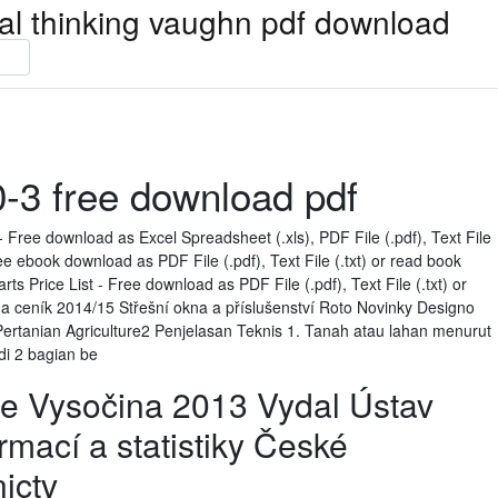
ical thinking vaughn pdf download
-3 free download pdf
- Free download as Excel Spreadsheet (.xls), PDF File (.pdf), Text File
Free ebook download as PDF File (.pdf), Text File (.txt) or read book
ts Price List - Free download as PDF File (.pdf), Text File (.txt) or
g a ceník 2014/15 Střešní okna a příslušenství Roto Novinky Designo
ertanian Agriculture2 Penjelasan Teknis 1. Tanah atau lahan menurut
i 2 bagian be
aje Vysočina 2013 Vydal Ústav
rmací a statistiky České
ictv