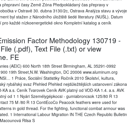
y a přepravní časy Země Zóna Předpokládaný čas přepravy v
pobočka v Ostravě 30. dubna 3130/2c, Ostrava Analýza stavu a vývoje
ment byl stažen z Národního úložiště šedé literatury (NUŠL). Datum
í pro každé nízkoenergetické okno Kompletní katalog a ceník
Emission Factor Methodology 130719 -
e (.pdf), Text File (.txt) or view
ine. FE
panies (AEIC) 600 North 18th Street Birmingham, AL 35291-0992
 900 19th Street,N.W. Washington, DC 20006 www.aluminum.org
NSI… 1 Práce, Sociální Statistiky Ročník 2010 Školství, kultura,
ský rybářský svaz Přehled Přehled nejdůležitějších ustanovení zákona
OD-KA a.s. Ceník Tvarovek Ceník AVK platný od VOD-KA 1.4. a.s. AVK
tný od 1 1 Nyári Személygépkocsi - gumiabroncsok 125/80 R 13
ntact 75 M /80 R 13 ContiEcoCo Peacock feathers were used for
tterns in gold thread. For the fighting, functional combat armour was
rated. 1 International Labour Migration IN THE Czech Republic Bulletin
 Macounová Rilsa S