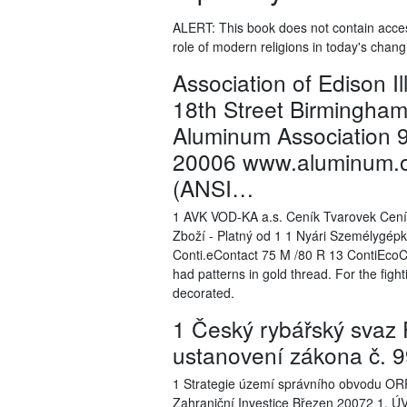
ALERT: This book does not contain acces
role of modern religions in today's chan
Association of Edison 
18th Street Birmingha
Aluminum Association 
20006 www.aluminum.or
(ANSI…
1 AVK VOD-KA a.s. Ceník Tvarovek Cení
Zboží - Platný od 1 1 Nyári Személygép
Conti.eContact 75 M /80 R 13 ContiEcoCo
had patterns in gold thread. For the figh
decorated.
1 Český rybářský svaz P
ustanovení zákona č. 9
1 Strategie území správního obvodu ORP
Zahraniční Investice Březen 20072 1. Ú