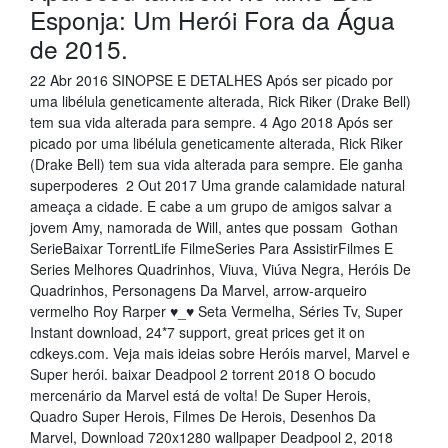
Esponja: Um Herói Fora da Água
de 2015.
22 Abr 2016 SINOPSE E DETALHES Após ser picado por
uma libélula geneticamente alterada, Rick Riker (Drake Bell)
tem sua vida alterada para sempre. 4 Ago 2018 Após ser
picado por uma libélula geneticamente alterada, Rick Riker
(Drake Bell) tem sua vida alterada para sempre. Ele ganha
superpoderes 2 Out 2017 Uma grande calamidade natural
ameaça a cidade. E cabe a um grupo de amigos salvar a
jovem Amy, namorada de Will, antes que possam Gothan
SerieBaixar TorrentLife FilmeSeries Para AssistirFilmes E
Series Melhores Quadrinhos, Viuva, Viúva Negra, Heróis De
Quadrinhos, Personagens Da Marvel, arrow-arqueiro
vermelho Roy Rarper ♥_♥ Seta Vermelha, Séries Tv, Super
Instant download, 24*7 support, great prices get it on
cdkeys.com. Veja mais ideias sobre Heróis marvel, Marvel e
Super herói. baixar Deadpool 2 torrent 2018 O bocudo
mercenário da Marvel está de volta! De Super Herois,
Quadro Super Herois, Filmes De Herois, Desenhos Da
Marvel, Download 720x1280 wallpaper Deadpool 2, 2018