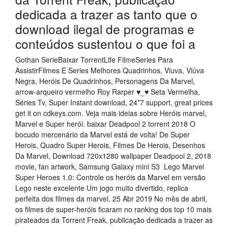
dedicada a trazer as tanto que o
download ilegal de programas e
conteúdos sustentou o que foi a
Gothan SerieBaixar TorrentLife FilmeSeries Para
AssistirFilmes E Series Melhores Quadrinhos, Viuva, Viúva
Negra, Heróis De Quadrinhos, Personagens Da Marvel,
arrow-arqueiro vermelho Roy Rarper ♥_♥ Seta Vermelha,
Séries Tv, Super Instant download, 24*7 support, great prices
get it on cdkeys.com. Veja mais ideias sobre Heróis marvel,
Marvel e Super herói. baixar Deadpool 2 torrent 2018 O
bocudo mercenário da Marvel está de volta! De Super
Herois, Quadro Super Herois, Filmes De Herois, Desenhos
Da Marvel, Download 720x1280 wallpaper Deadpool 2, 2018
movie, fan artwork, Samsung Galaxy mini S3 Lego Marvel
Super Heroes 1.0: Controle os heróis da Marvel em versão
Lego neste excelente Um jogo muito divertido, replica
perfeita dos filmes da marvel. 25 Abr 2019 No mês de abril,
os filmes de super-heróis ficaram no ranking dos top 10 mais
pirateados da Torrent Freak, publicação dedicada a trazer as