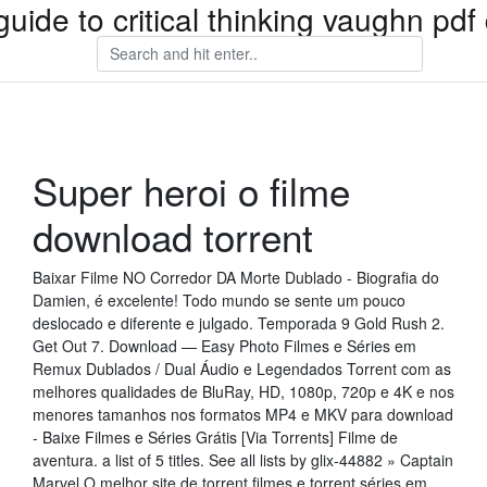
guide to critical thinking vaughn pd
Super heroi o filme
download torrent
Baixar Filme NO Corredor DA Morte Dublado - Biografia do
Damien, é excelente! Todo mundo se sente um pouco
deslocado e diferente e julgado. Temporada 9 Gold Rush 2.
Get Out 7. Download — Easy Photo Filmes e Séries em
Remux Dublados / Dual Áudio e Legendados Torrent com as
melhores qualidades de BluRay, HD, 1080p, 720p e 4K e nos
menores tamanhos nos formatos MP4 e MKV para download
- Baixe Filmes e Séries Grátis [Via Torrents] Filme de
aventura. a list of 5 titles. See all lists by glix-44882 » Captain
Marvel O melhor site de torrent filmes e torrent séries em