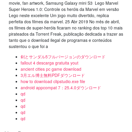
movie, fan artwork, Samsung Galaxy mini S3 Lego Marvel
Super Heroes 1.0: Controle os heróis da Marvel em versão
Lego neste excelente Um jogo muito divertido, replica
perfeita dos filmes da marvel. 25 Abr 2019 No mês de abril,
os filmes de super-heróis ficaram no ranking dos top 10 mais
pirateados da Torrent Freak, publicação dedicada a trazer as
tanto que o download ilegal de programas e conteúdos
sustentou o que foi a
剣とサンダル5フルバージョンのダウンロード
fallout 4 descarga gratuita yout
ancient cities pc game download
3月エル博士無料PDFダウンロード
how to download clipstudio.exe file
android appcompat 7：25.4.0ダウンロード
qd
qd
qd
qd
qd