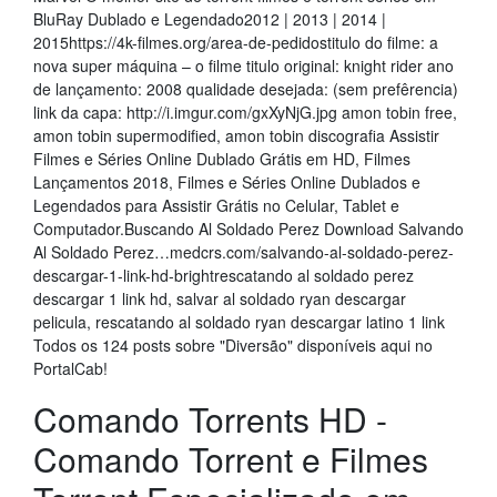
BluRay Dublado e Legendado2012 | 2013 | 2014 |
2015https://4k-filmes.org/area-de-pedidostitulo do filme: a
nova super máquina – o filme titulo original: knight rider ano
de lançamento: 2008 qualidade desejada: (sem prefêrencia)
link da capa: http://i.imgur.com/gxXyNjG.jpg amon tobin free,
amon tobin supermodified, amon tobin discografia Assistir
Filmes e Séries Online Dublado Grátis em HD, Filmes
Lançamentos 2018, Filmes e Séries Online Dublados e
Legendados para Assistir Grátis no Celular, Tablet e
Computador.Buscando Al Soldado Perez Download Salvando
Al Soldado Perez…medcrs.com/salvando-al-soldado-perez-
descargar-1-link-hd-brightrescatando al soldado perez
descargar 1 link hd, salvar al soldado ryan descargar
pelicula, rescatando al soldado ryan descargar latino 1 link
Todos os 124 posts sobre "Diversão" disponíveis aqui no
PortalCab!
Comando Torrents HD -
Comando Torrent e Filmes