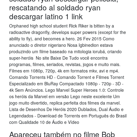
rescatando al soldado ryan
descargar latino 1 link
Orphaned high school student Rick Riker is bitten by a
radioactive dragonfly, develops super powers (except for the
ability to fly), and becomes a hero. 26 Fev 2015 Como
anunciado o diretor nigeriano Nosa Igbinedion estava
produzindo um filme baseado na mitologia iorubá, criando
super-heróis No site Baixe De Tudo você encontra
programas, filmes, seriados, revistas, jogos e muito mais.
Filmes em 1080p, 720p, 4k em formatos mkv, avi e mp4.
Comando Torrents HD - Comando Torrent e Filmes Torrent
Especializado em BluRay Compactado 1080p - 720p - 3D -
4k Sem Anúncios. Lego Marvel Super Heroes 1.0: Controle
os heróis da Marvel em versão Lego neste excelente Um
jogo muito divertido, replica perfeita dos filmes da marvel.
Lista de Desenhos De Heróis 2020 Dublados, Dual Áudio e
Legendados - Download de Torrents em Português do Brasil
com Qualidade 10 de Áudio e Vídeo
Apareceu também no filme Bob